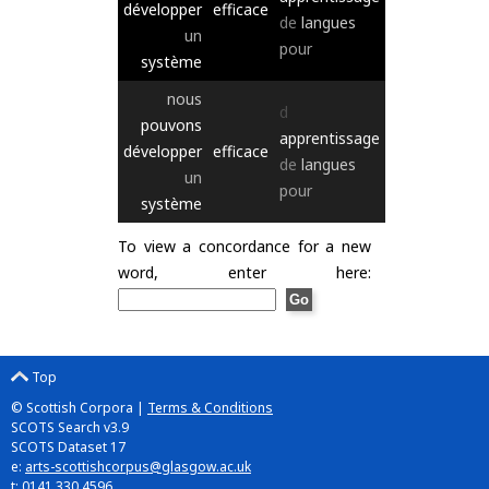
développer
efficace
de
langues
un
pour
système
nous
d
pouvons
apprentissage
développer
efficace
de
langues
un
pour
système
To view a concordance for a new
word, enter here:
Top
© Scottish Corpora |
Terms & Conditions
SCOTS Search v3.9
SCOTS Dataset 17
e:
arts-scottishcorpus@glasgow.ac.uk
t: 0141 330 4596