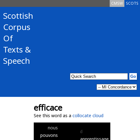
CMSW
SCOTS
Scottish
Corpus
Of
Texts &
Speech
efficace
See this word as a
collocate cloud
nous
d
pouvons
apprentissage