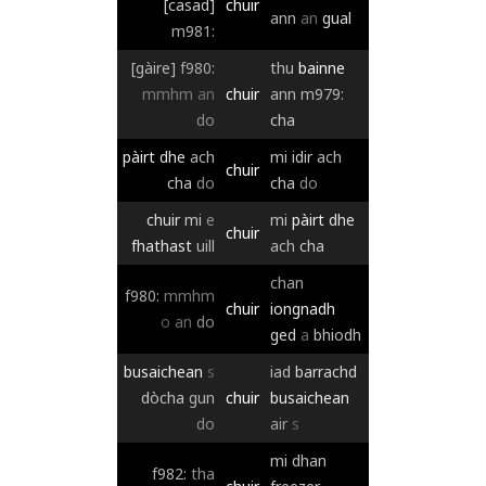
[casad]
chuir
ann
an
gual
m981:
[gàire]
f980:
thu
bainne
mmhm
an
chuir
ann
m979:
do
cha
pàirt
dhe
ach
mi
idir
ach
chuir
cha
do
cha
do
chuir
mi
e
mi
pàirt
dhe
chuir
fhathast
uill
ach
cha
chan
f980:
mmhm
chuir
iongnadh
o
an
do
ged
a
bhiodh
busaichean
s
iad
barrachd
dòcha
gun
chuir
busaichean
do
air
s
mi
dhan
f982:
tha