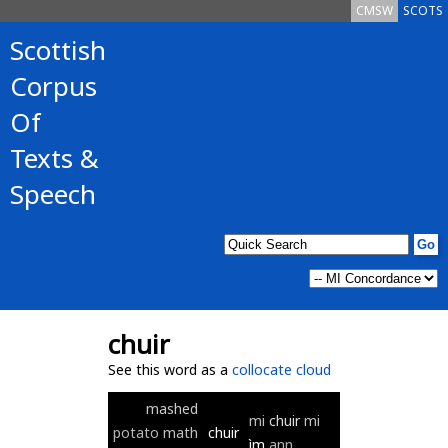
CMSW
SCOTS
Scottish
Corpus
Of
Texts &
Speech
chuir
See this word as a
collocate cloud
mashed
mi
chuir
mi
potato
math
chuir
ìm
ann