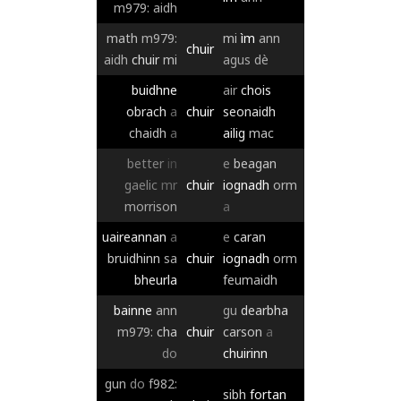
m979:
aidh
math
m979:
mi
ìm
ann
chuir
aidh
chuir
mi
agus
dè
buidhne
air
chois
obrach
a
chuir
seonaidh
chaidh
a
ailig
mac
better
in
e
beagan
gaelic
mr
chuir
iognadh
orm
morrison
a
uaireannan
a
e
caran
bruidhinn
sa
chuir
iognadh
orm
bheurla
feumaidh
bainne
ann
gu
dearbha
m979:
cha
chuir
carson
a
do
chuirinn
gun
do
f982:
sibh
fortan