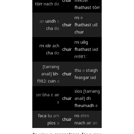
chuir
freezer
tòrr
nach
do
fhathast
tòrr
mi
e
an
uiridh
s
chuir
fhathast
uill
cha
do
chuir
mi
uilig
mi
idir
ach
chuir
fhathast
iad
cha
do
m981:
[tarraing
thu
a
staigh
anail]
bh-
chuir
feasgar
iad
f982:
cuin
a
sìos
[tarraing
sin
bha
e
air
chuir
anail]
dh
a
fheumadh
e
faca
tu
am
mi
ehm
chuir
pìos
a
mach
air
an