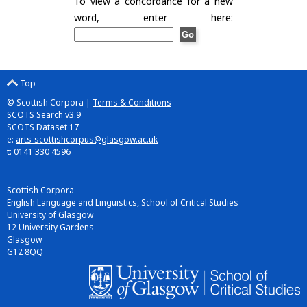
To view a concordance for a new
word, enter here:
Top
© Scottish Corpora |
Terms & Conditions
SCOTS Search v3.9
SCOTS Dataset 17
e:
arts-scottishcorpus@glasgow.ac.uk
t: 0141 330 4596
Scottish Corpora
English Language and Linguistics, School of Critical Studies
University of Glasgow
12 University Gardens
Glasgow
G12 8QQ