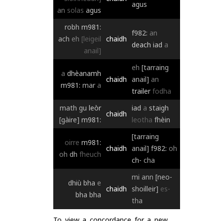
agus
an
solas
agus
robh
m981:
f982:
an
ach
eh
[leigeil
chaidh
deach
iad
a
anail]
eh
[tarraing
a
dhèanamh
chaidh
anail]
an
m981:
mar
a
trailer
fodha
math
gu
leòr
iad
a
staigh
chaidh
[gàire]
m981:
leotha
fhèin
[tarraing
oirre
m981:
chaidh
anail]
f982:
oh
oh
dh
fheuch
ch-
cha
mi
ann
[neo-
dhiù
bha
e
chaidh
shoilleir]
es-
bha
bha
tha
To view a concordance for a new