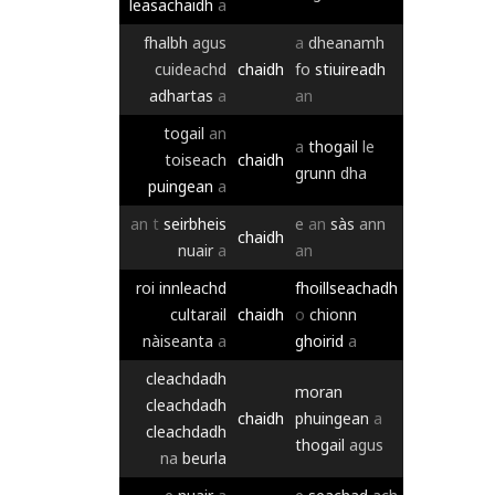
leasachaidh
a
fhalbh
agus
a
dheanamh
cuideachd
chaidh
fo
stiuireadh
adhartas
a
an
togail
an
a
thogail
le
toiseach
chaidh
grunn
dha
puingean
a
an
t
seirbheis
e
an
sàs
ann
chaidh
nuair
a
an
roi
innleachd
fhoillseachadh
cultarail
chaidh
o
chionn
nàiseanta
a
ghoirid
a
cleachdadh
moran
cleachdadh
chaidh
phuingean
a
cleachdadh
thogail
agus
na
beurla