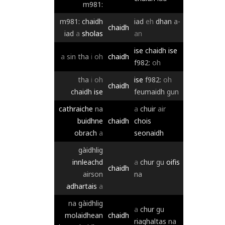
m981:
m981:
chaidh
iad
eh
dhan
a-
chaidh
iad
a
sholas
an
ise
chaidh
ise
a
sin
tha
i
oh
chaidh
f982:
oh
tha
i
oh
ise
f982:
oh
chaidh
chaidh
ise
feumaidh
gun
cathraiche
na
a
chuir
air
buidhne
chaidh
chois
obrach
a
seonaidh
gàidhlig
innleachd
a
chur
gu
oifis
chaidh
airson
na
adhartais
a
na
gàidhlig
a
chur
gu
molaidhean
chaidh
riaghaltas
na