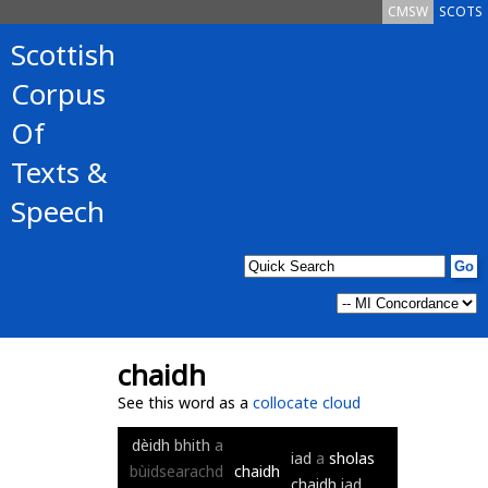
CMSW
SCOTS
Scottish
Corpus
Of
Texts &
Speech
chaidh
See this word as a
collocate cloud
dèidh
bhith
a
iad
a
sholas
bùidsearachd
chaidh
chaidh
iad